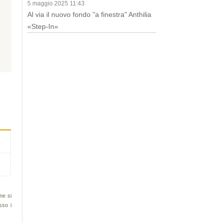
5 maggio 2025 11:43
Al via il nuovo fondo "a finestra" Anthilia
«Step-In»
one si
sso i