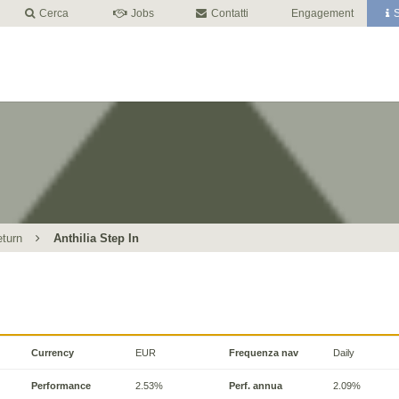
Cerca
Jobs
Contatti
Engagement
S
eturn
Anthilia Step In
Currency
EUR
Frequenza nav
Daily
Performance
2.53%
Perf. annua
2.09%