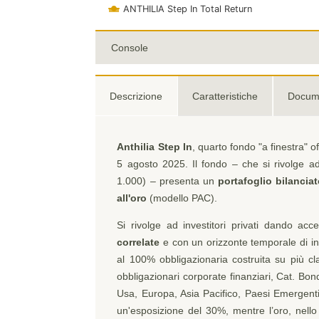
ANTHILIA Step In Total Return
Console
Descrizione
Caratteristiche
Docum
Anthilia Step In
, quarto fondo "a finestra" o
5 agosto 2025. Il fondo – che si rivolge ad
1.000) – presenta un
portafoglio bilancia
all'oro
(modello PAC).
Si rivolge ad investitori privati dando ac
correlate
e con un orizzonte temporale di in
al 100% obbligazionaria costruita su più cla
obbligazionari corporate finanziari, Cat. Bo
Usa, Europa, Asia Pacifico, Paesi Emergenti
un'esposizione del 30%, mentre l’oro, nell