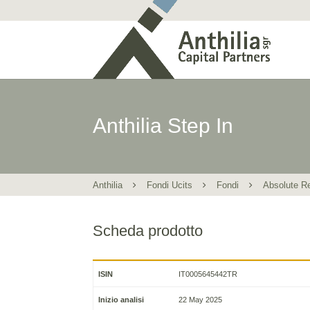
Anthilia Step In
Anthilia
Fondi Ucits
Fondi
Absolute R
Scheda prodotto
ISIN
IT0005645442TR
Inizio analisi
22 May 2025